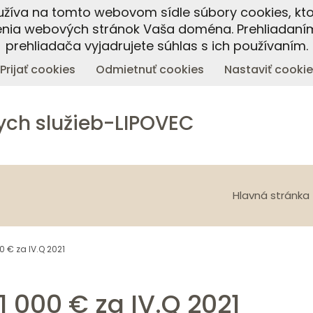
oužíva na tomto webovom sídle súbory cookies, kto
enia webových stránok Vaša doména. Prehliadaní
prehliadača vyjadrujete súhlas s ich používaním.
Prijať cookies
Odmietnuť cookies
Nastaviť cookie
ych služieb-LIPOVEC
Hlavná stránka
 € za IV.Q 2021
 000 € za IV.Q 2021