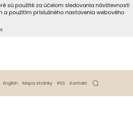
ré sú použité za účelom sledovania návštevnosti
m a použitím príslušného nastavenia webového
s
English
Mapa stránky
RSS
Kontakt