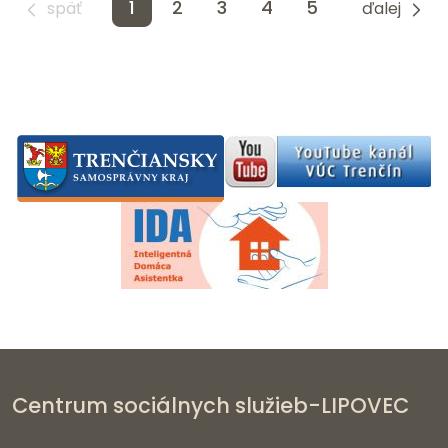
1
2
3
4
5
späť
ďalej
Centrum sociálnych služieb-LIPOVEC