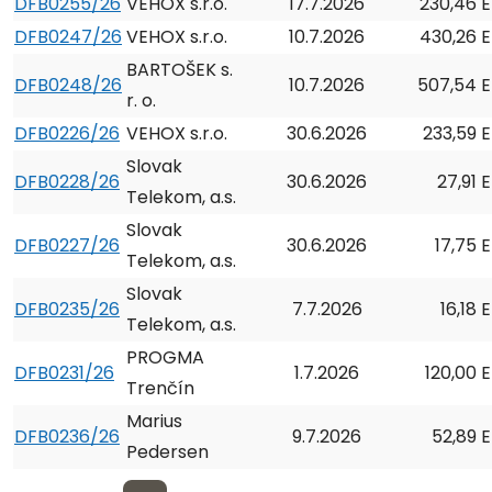
DFB0255/26
VEHOX s.r.o.
17.7.2026
230,46 
DFB0247/26
VEHOX s.r.o.
10.7.2026
430,26 
BARTOŠEK s.
DFB0248/26
10.7.2026
507,54 
r. o.
DFB0226/26
VEHOX s.r.o.
30.6.2026
233,59 
Slovak
DFB0228/26
30.6.2026
27,91 
Telekom, a.s.
Slovak
DFB0227/26
30.6.2026
17,75 
Telekom, a.s.
Slovak
DFB0235/26
7.7.2026
16,18 
Telekom, a.s.
PROGMA
DFB0231/26
1.7.2026
120,00 
Trenčín
Marius
DFB0236/26
9.7.2026
52,89 
Pedersen