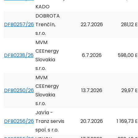
KADO
DOBROTA
DFB0257/26
Trenčín,
22.7.2026
281,12 
s.r.o.
MVM
CEEnergy
DFB0238/26
6.7.2026
598,00 
Slovakia
s.r.o.
MVM
CEEnergy
DFB0250/26
13.7.2026
29,97 
Slovakia
s.r.o.
JaVla -
DFB0256/26
Tranz servis
20.7.2026
1 169,73 
spol. s r.o.