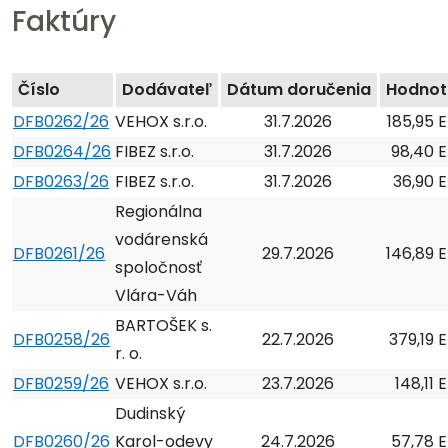
Faktúry
Číslo
Dodávateľ
Dátum doručenia
Hodnot
DFB0262/26
VEHOX s.r.o.
31.7.2026
185,95 
DFB0264/26
FIBEZ s.r.o.
31.7.2026
98,40 
DFB0263/26
FIBEZ s.r.o.
31.7.2026
36,90 
Regionálna
vodárenská
DFB0261/26
29.7.2026
146,89 
spoločnosť
Vlára-Váh
BARTOŠEK s.
DFB0258/26
22.7.2026
379,19 
r. o.
DFB0259/26
VEHOX s.r.o.
23.7.2026
148,11
Dudinský
DFB0260/26
Karol-odevy
24.7.2026
57,78 