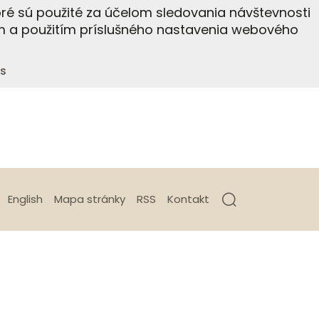
ré sú použité za účelom sledovania návštevnosti
m a použitím príslušného nastavenia webového
s
English
Mapa stránky
RSS
Kontakt