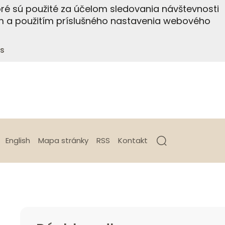
ré sú použité za účelom sledovania návštevnosti
m a použitím príslušného nastavenia webového
s
English
Mapa stránky
RSS
Kontakt