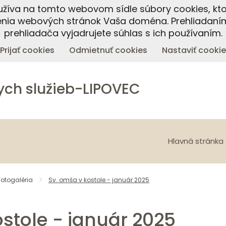
oužíva na tomto webovom sídle súbory cookies, kto
enia webových stránok Vaša doména. Prehliadaní
prehliadača vyjadrujete súhlas s ich používaním.
Prijať cookies
Odmietnuť cookies
Nastaviť cookie
ych služieb-LIPOVEC
Hlavná stránka
Fotogaléria
Sv. omša v kostole - január 2025
stole - január 2025