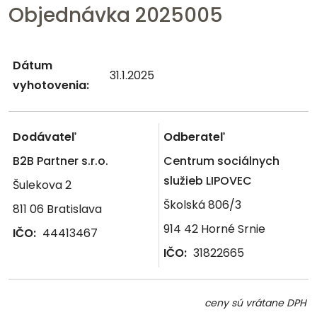
Objednávka 2025005
Dátum
31.1.2025
vyhotovenia:
Dodávateľ
Odberateľ
B2B Partner s.r.o.
Centrum sociálnych
služieb LIPOVEC
Šulekova 2
Školská 806/3
811 06 Bratislava
914 42 Horné Srnie
IČO:
44413467
IČO:
31822665
ceny sú vrátane DPH