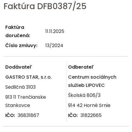
Faktúra DFB0387/25
Faktúra
11.11.2025
doručená:
Číslo zmluvy:
13/2024
Dodávateľ
Odberateľ
GASTRO STAR, s.r.o.
Centrum sociálnych
služieb LIPOVEC
Sedličná 3103
Školská 806/3
913 11 Trenčianske
Stankovce
914 42 Horné Srnie
IČO:
36831867
IČO:
31822665