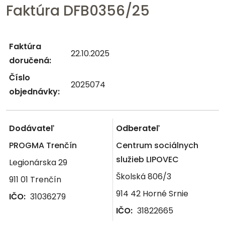
Faktúra DFB0356/25
Faktúra
22.10.2025
doručená:
Číslo
2025074
objednávky:
Dodávateľ
Odberateľ
PROGMA Trenčín
Centrum sociálnych
služieb LIPOVEC
Legionárska 29
Školská 806/3
911 01 Trenčín
914 42 Horné Srnie
IČO:
31036279
IČO:
31822665